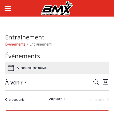
Entrainement
Évènements
Entrainement
Évènements
Aucun résultat trouvé.
Notice
Recher
Nav
À venir
Recherche
Liste
de
et
Sélectionnez
vue
navigat
une
Év
de
Évènements
date.
Aujourd’hui
suivants
Évènements
précédents
vues
Évènem