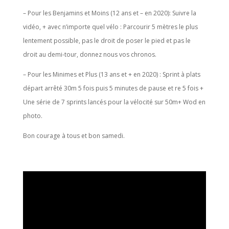
– Pour les Benjamins et Moins (12 ans et – en 2020): Suivre la
vidéo, + avec n’importe quel vélo : Parcourir 5 mètres le plus
lentement possible, pas le droit de poser le pied et pas le
droit au demi-tour, donnez nous vos chronos.
– Pour les Minimes et Plus (13 ans et + en 2020) : Sprint à plats
départ arrêté 30m 5 fois puis 5 minutes de pause et re 5 fois +
Une série de 7 sprints lancés pour la vélocité sur 50m+ Wod en
photo.
Bon courage à tous et bon samedi.