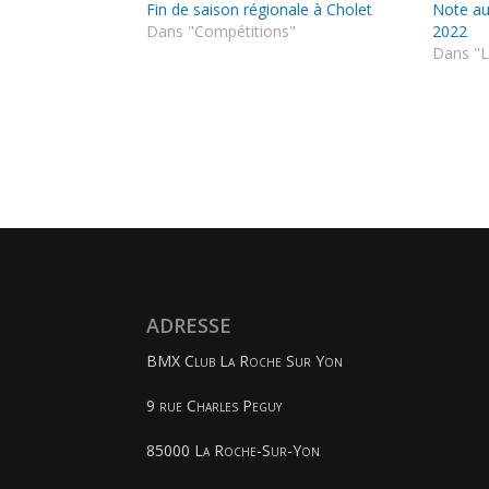
Fin de saison régionale à Cholet
Note au
Dans "Compétitions"
2022
Dans "L
ADRESSE
BMX Club La Roche Sur Yon
9 rue Charles Peguy
85000 La Roche-Sur-Yon