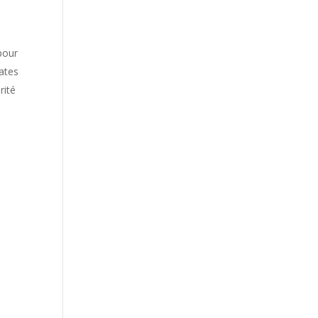
pour
dates
rité