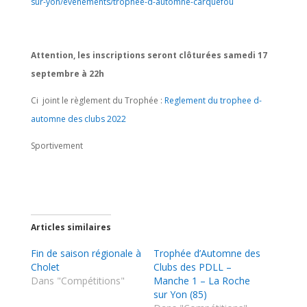
sur-yon/evenements/trophee-d-automne-carquefou
Attention, les inscriptions seront clôturées samedi 17
septembre à 22h
Ci joint le règlement du Trophée :
Reglement du trophee d-
automne des clubs 2022
Sportivement
Articles similaires
Fin de saison régionale à
Trophée d’Automne des
Cholet
Clubs des PDLL –
Dans "Compétitions"
Manche 1 – La Roche
sur Yon (85)