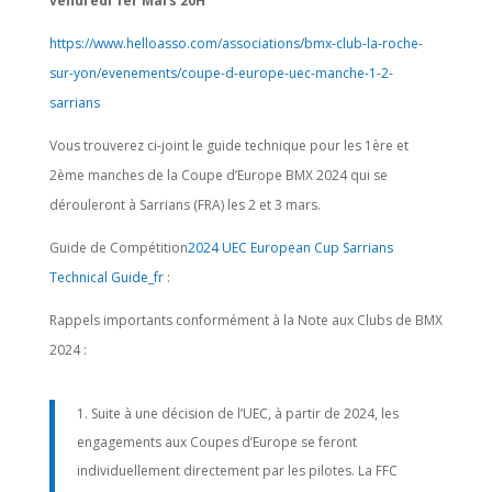
vendredi 1er Mars 20H
https://www.helloasso.com/
associations/bmx-club-la-
roche-
sur-yon/evenements/
coupe-d-europe-uec-manche-1-2-
sarrians
Vous trouverez ci-joint le guide technique pour les 1ère et
2ème manches de la Coupe d’Europe BMX 2024 qui se
dérouleront à Sarrians (FRA) les 2 et 3 mars.
Guide de Compétition
2024 UEC European Cup Sarrians
Technical Guide_fr
:
Rappels importants conformément à la Note aux Clubs de BMX
2024 :
Suite à une décision de l’UEC, à partir de 2024, les
engagements aux Coupes d’Europe se feront
individuellement directement par les pilotes. La FFC