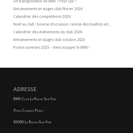
Un transpondeur en BMX ? Pour Qui ?
Entrainements et stages club février 2026
Calendrier des compétitions 2026
Noël au club : bourse d’occasion, remise des maillots etc…
Calendrier des évènements du club 2026
Entrainements et stages club octobre 2025
Portes ouvertes 2025 – Viens essayer le BMX !
ADRESSE
BMX Club La Roche Sur Yon
9 rue Charles Peguy
85000 La Roche-Sur-Yon