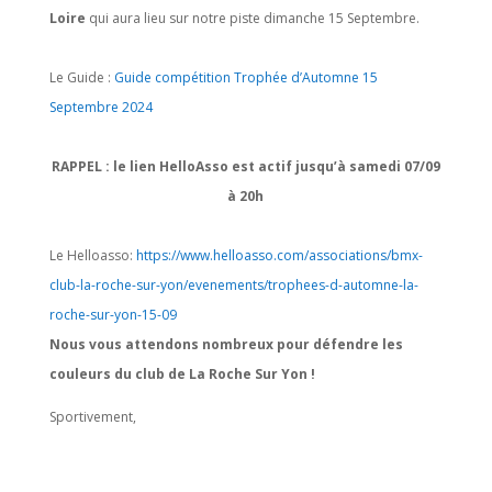
Loire
qui aura lieu sur notre piste dimanche 15 Septembre.
Le Guide :
Guide compétition Trophée d’Automne 15
Septembre 2024
RAPPEL : le lien HelloAsso est actif jusqu’à samedi 07/09
à 20h
Le Helloasso:
https://www.helloasso.com/
associations/bmx-
club-la-
roche-sur-yon/evenements/
trophees-d-automne-la-
roche-
sur-yon-15-09
No
us vous attendons nombreux pour défendre les
couleurs du club de La Roche Sur Yon !
Sportivement,