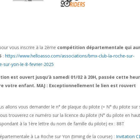
 pour vous inscrire à la 2ème
compétition départementale qui au
5
:
https://www.helloasso.com/associations/bmx-club-la-roche-sur-
sur-yon-le-8-fevrier-2025
ption est ouvert jusqu’à samedi 01/02 à 20H, passée cette heur
ire votre enfant. MAJ : Exceptionnellement le lien est rouvert
ous allons vous demander le n° de plaque du pilote (= N° du pilote sur 
vous trouverez ce numéro sur la licence du pilote (N° du pilote en hau
orrespondant à la 1ère lettre du nom de famille du pilote) ex : 88T
départementale à La Roche sur Yon (timing de la course) :
Invitation 