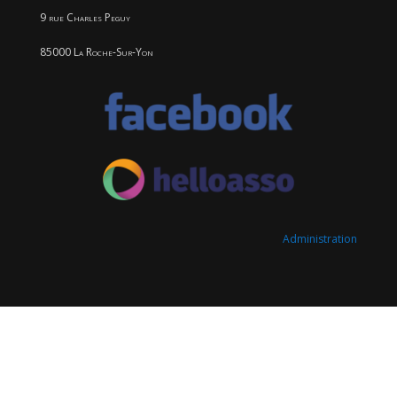
9 rue Charles Peguy
85000 La Roche-Sur-Yon
Administration