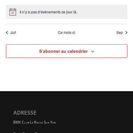
évènements
évènements
évènements
évènements
évènements
évènements
évènem
Il n’y a pas d’évènements ce jour là.
Notice
Juil
Ce mois-ci
Sep
S’abonner au calendrier
ADRESSE
BMX Club La Roche Sur Yon