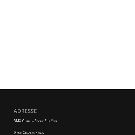
ADRESSE
BMX Club La Roche Sur Yon
9 rue Charles Peguy