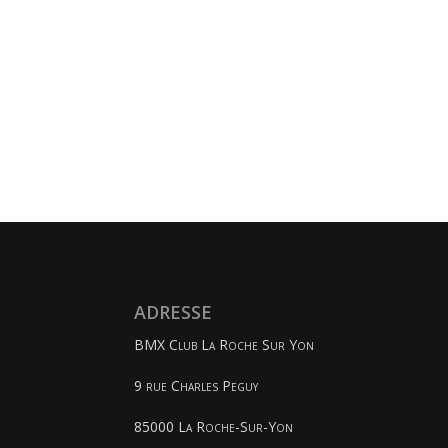
ADRESSE
BMX Club La Roche Sur Yon
9 rue Charles Peguy
85000 La Roche-Sur-Yon