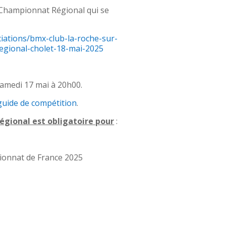
au Championnat Régional qui se
iations/bmx-club-la-roche-sur-
gional-cholet-18-mai-2025
samedi 17 mai à 20h00.
e guide de compétition
.
égional est obligatoire pour
:
pionnat de France 2025