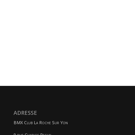
ADRESSE
BMX Club La Roche Sur Yon
9 rue Charles Peguy