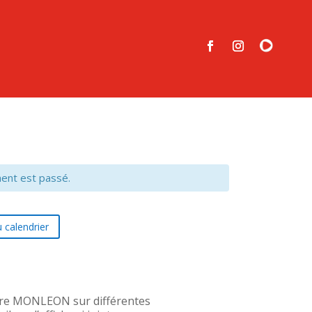
ent est passé.
 calendrier
dre MONLEON sur différentes