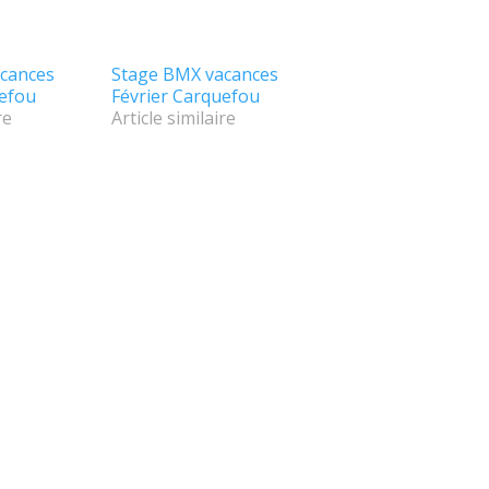
cances
Stage BMX vacances
uefou
Février Carquefou
re
Article similaire